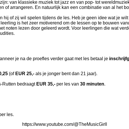
 zijn: van klassieke muziek tot jazz en van pop- tot wereldmuzie
n of arrangeren. En natuurlijk kan een combinatie van al het b
n hij of zij wil spelen tijdens de les. Heb je geen idee wat je w
leerling is het zeer motiverend om de lessen op te bouwen vanuit
et noten lezen door geleerd wordt. Voor leerlingen die wat ver
udities.
anneer je na de proefles verder gaat met les betaal je
inschrijf
0,25
(of
EUR 25,-
als je jonger bent dan 21 jaar).
ts-Rutten bedraagt
EUR 35,-
per les van
30 minuten
.
per les.
https://www.youtube.com/@TheMusicGirll