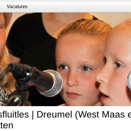
n
Vacatures
fluitles | Dreumel (West Maas e
tten