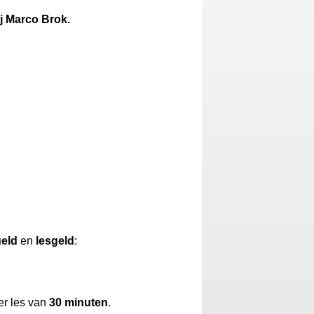
j Marco Brok.
geld
en
lesgeld
:
er les van
30 minuten
.