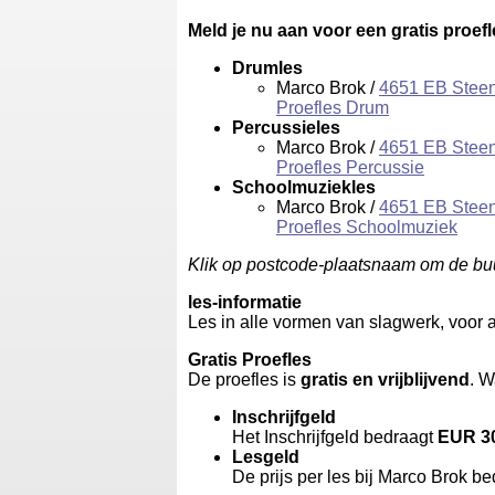
Meld je nu aan voor een gratis proef
Drumles
Marco Brok /
4651 EB Stee
Proefles Drum
Percussieles
Marco Brok /
4651 EB Stee
Proefles Percussie
Schoolmuziekles
Marco Brok /
4651 EB Stee
Proefles Schoolmuziek
Klik op postcode-plaatsnaam om de buu
les-informatie
Les in alle vormen van slagwerk, voor al
Gratis Proefles
De proefles is
gratis en vrijblijvend
. W
Inschrijfgeld
Het Inschrijfgeld bedraagt
EUR 3
Lesgeld
De prijs per les bij Marco Brok b