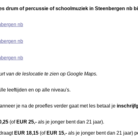
les drum of percussie of schoolmuziek in Steenbergen nb bi
nbergen nb
nbergen nb
nbergen nb
rt van de leslocatie te zien op Google Maps.
le leeftijden en op alle niveau's.
anneer je na de proefles verder gaat met les betaal je
inschrijf
0,25
(of
EUR 25,-
als je jonger bent dan 21 jaar).
edraagt
EUR 18,15
(of
EUR 15,-
als je jonger bent dan 21 jaar) p