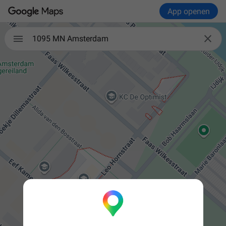
App openen


1095 MN Amsterdam