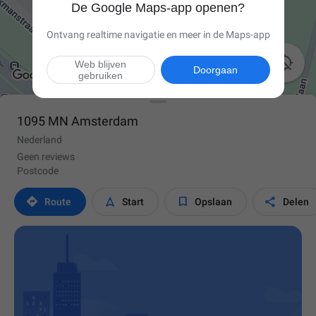
De Google Maps-app openen?
Ontvang realtime navigatie en meer in de Maps-app

Web blijven
Doorgaan
gebruiken
1095 MN Amsterdam
Nederland
Geen reviews
Postcode




Route
Start
Opslaan
Delen