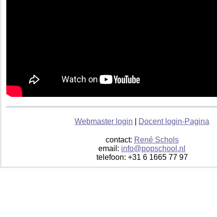
Webmaster login
|
Docent login-Pagina
contact:
René Schols
email:
info@popschool.nl
telefoon: +31 6 1665 77 97