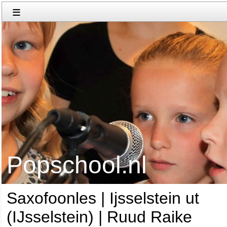
≡
Popschool.nl
Saxofoonles | Ijsselstein ut
(IJsselstein) | Ruud Raike