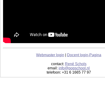
Webmaster login
|
Docent login-Pagina
contact:
René Schols
email:
info@popschool.nl
telefoon: +31 6 1665 77 97