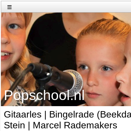
≡
Popschool.nl
Gitaarles | Bingelrade (Beekda
Stein | Marcel Rademakers