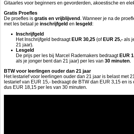
Gitaarles voor beginners en gevorderden, akoestische en elekt
Gratis Proefles
De proefles is
gratis en vrijblijvend
. Wanneer je na de proefl
met les betaal je
inschrijfgeld
en
lesgeld
:
Inschrijfgeld
Het Inschrijfgeld bedraagt
EUR 30,25
(of
EUR 25,-
als 
21 jaar).
Lesgeld
De prijs per les bij Marcel Rademakers bedraagt
EUR 1
als je jonger bent dan 21 jaar) per les van
30 minuten
.
BTW voor leerlingen ouder dan 21 jaar
Het lestarief voor leerlingen ouder dan 21 jaar is belast met
lestarief van EUR 15,- bedraagt de BTW dan EUR 3,15 en is d
dus EUR 18,15 per les van 30 minuten.